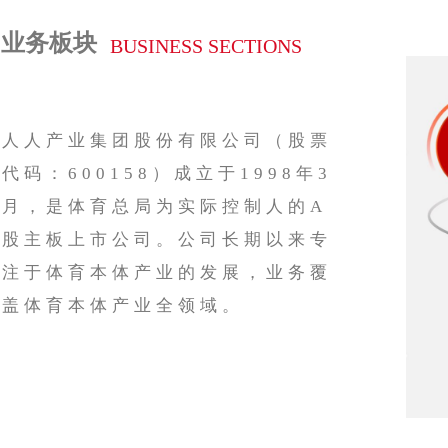
业务板块
BUSINESS
SECTIONS
人人产业集团股份有限公司（股票
代码：600158）成立于1998年3
月，是体育总局为实际控制人的A
股主板上市公司。公司长期以来专
注于体育本体产
业的发展，业务覆
盖体育本体产业全领域。