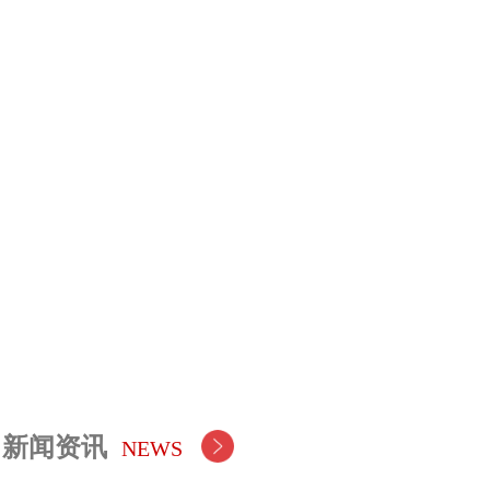
新闻资讯
NEWS