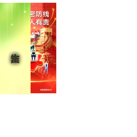
重要链接
国家体育总局
中华全国体育总会
国家体育总局体育器材装备中心
人人产业旗下企业相关链接
中奥路跑（北京）体育管理有限公司
人人彩科技发展有限公司
北京英特达
北京国体世纪质量认证中心有限公司
北京华安联合认证检测中心有限公司
人人数科（北京）体育发展有限公司
Copyright ? 2022 China Sp