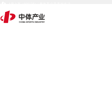
A股上市（600158）
|
用体育点亮美好生活