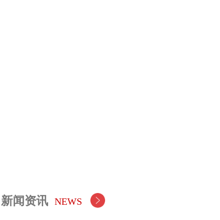
新闻资讯
NEWS