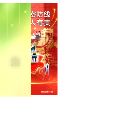
重要链接
国家体育总局
中华全国体育总会
国家体育总局体育器材装备中心
人人产业旗下企业相关链接
中奥路跑（北京）体育管理有限公司
人人彩科技发展有限公司
北京英特达
北京国体世纪质量认证中心有限公司
北京华安联合认证检测中心有限公司
人人数科（北京）体育发展有限公司
Copyright ? 2022 China Sp