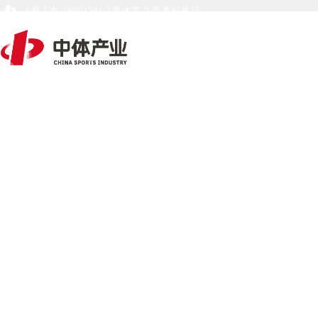
A股上市（600158）
|
用体育点亮美好生活