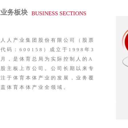
业务板块
BUSINESS
SECTIONS
人人产业集团股份有限公司（股票
代码：600158）成立于1998年3
月，是体育总局为实际控制人的A
股主板上市公司。公司长期以来专
注于体育本体产
业的发展，业务覆
盖体育本体产业全领域。