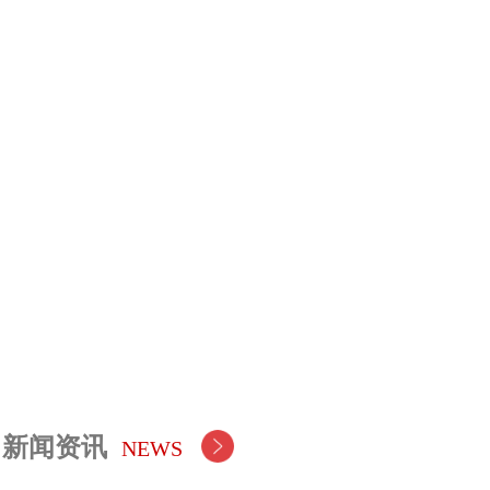
新闻资讯
NEWS