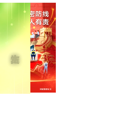
重要链接
国家体育总局
中华全国体育总会
国家体育总局体育器材装备中心
人人产业旗下企业相关链接
中奥路跑（北京）体育管理有限公司
人人彩科技发展有限公司
北京英特达
北京国体世纪质量认证中心有限公司
北京华安联合认证检测中心有限公司
人人数科（北京）体育发展有限公司
Copyright ? 2022 China Sp