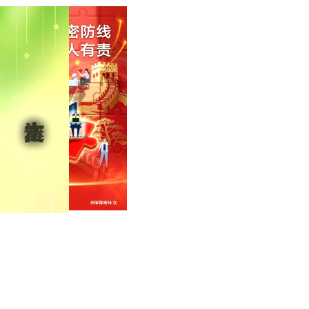
重要链接
国家体育总局
中华全国体育总会
国家体育总局体育器材装备中心
人人产业旗下企业相关链接
中奥路跑（北京）体育管理有限公司
人人彩科技发展有限公司
北京英特达
北京国体世纪质量认证中心有限公司
北京华安联合认证检测中心有限公司
人人数科（北京）体育发展有限公司
Copyright ? 2022 China Sp