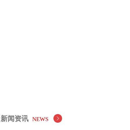
新闻资讯
NEWS