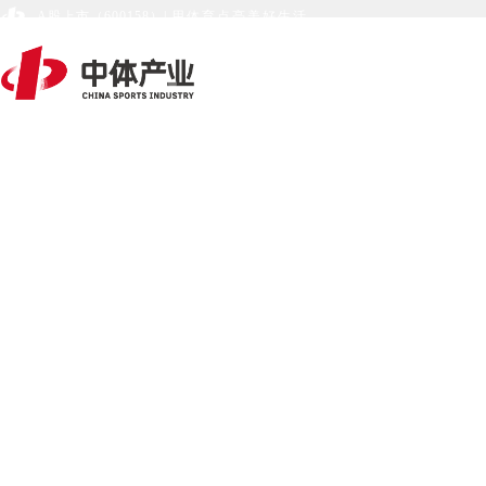
A股上市（600158）
|
用体育点亮美好生活