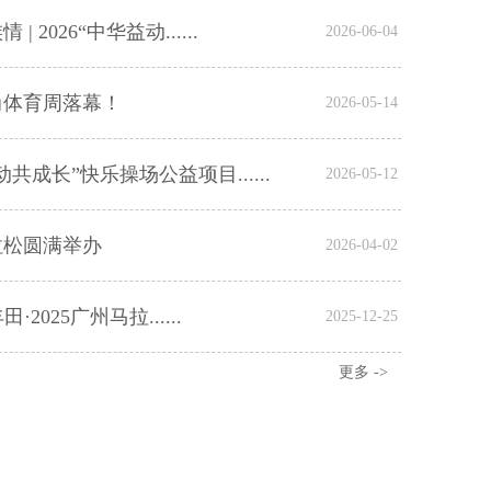
2026“中华益动......
2026-06-04
尚体育周落幕！
2026-05-14
成长”快乐操场公益项目......
2026-05-12
拉松圆满举办
2026-04-02
2025广州马拉......
2025-12-25
更多 ->