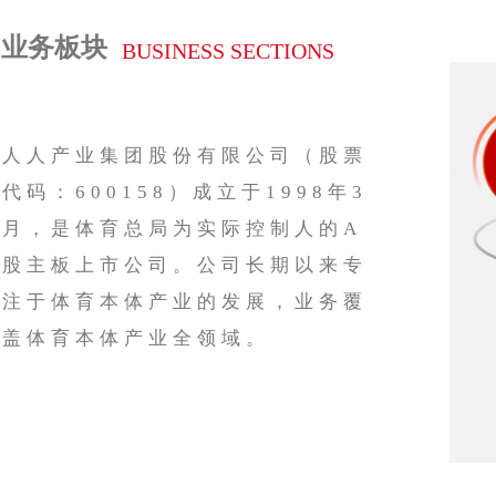
业务板块
BUSINESS
SECTIONS
人人产业集团股份有限公司（股票
代码：600158）成立于1998年3
月，是体育总局为实际控制人的A
股主板上市公司。公司长期以来专
注于体育本体产
业的发展，业务覆
盖体育本体产业全领域。